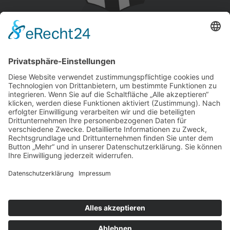
www.the-farm.de
Michael Linak
THE FARM
Edisonstraße 2
68623 Lampertheim
E-Mail:
info@michel.coach
Telefon:
0176 745 963 69
© Copyright 2026 | Layout & Entwicklung
MIKAMEDIA
|
Cookie-
Einstellungen